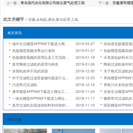
上一篇：
青岛现代农化有限公司粉尘废气处理工程
下一篇：
安徽屠宰榴莲
此文关键字：
安徽,金裕皖,酒业,废水处理,工程,
相关资讯
城市生活榴莲APP999下载进入网址的六个步骤
2019-03-27
你知道色版榴莲视频中常用
色版榴莲视频淡季运行准则
2019-01-27
色版榴莲视频高级氧化
色版榴莲视频的原理以及工艺流程简介
2019-01-19
水资源短缺和水污
真空陶瓷过滤机的原理与构造
2019-01-06
陶瓷过滤机操作时
浓密机效率不高的原因
2018-12-30
关于厢式压滤机的
对于压滤机过滤室渗漏问题是什么原因造成的
2018-12-23
养殖榴莲APP99
污泥带式压滤机
2018-12-16
养殖污水未经处理
屠宰榴莲APP999下载进入网址工作流程
2018-11-24
安装生活榴莲APP999下
一体化榴莲APP999下载进入网址的关键是材质
2018-11-17
橡胶带式过滤机的
真空过滤机实现连续给料和排饼的方式
2018-11-10
医院榴莲APP999下载
推荐方案