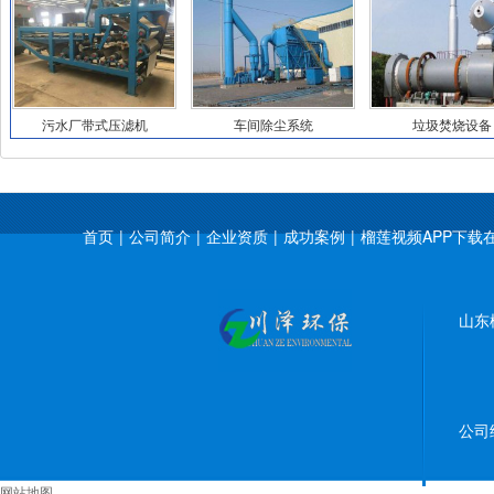
污水厂带式压滤机
车间除尘系统
垃圾焚烧设备
首页
|
公司简介
|
企业资质
|
成功案例
|
榴莲视频APP下载
山东榴
公司经营
网站地图