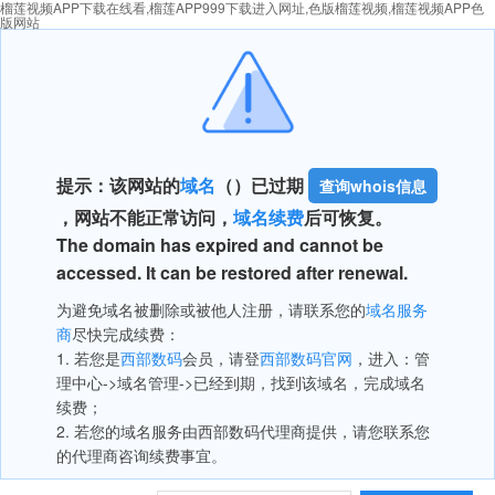
榴莲视频APP下载在线看,榴莲APP999下载进入网址,色版榴莲视频,榴莲视频APP色
版网站
提示：该网站的
域名
（
）已过期
查询whois信息
，网站不能正常访问，
域名续费
后可恢复。
The domain has expired and cannot be
accessed. It can be restored after renewal.
为避免域名被删除或被他人注册，请联系您的
域名服务
商
尽快完成续费：
1. 若您是
西部数码
会员，请登
西部数码官网
，进入：管
理中心->域名管理->已经到期，找到该域名，完成域名
续费；
2. 若您的域名服务由西部数码代理商提供，请您联系您
的代理商咨询续费事宜。